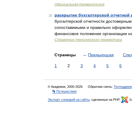
Официальная терминология
раскрытие бухгалтерской отчетной
20
бухгалтерской отчетности достоверны
сопоставимыми и правильно оформле
финансовое положение организации на
Справочник технического переводчика
Страницы
←
Предыдущая
Сле
1
2
3
4
5
6
© Академик, 2000-2026
Обратная связь:
Техподдерж
👣 Путешествия
Экспорт словарей на сайты
, сделанные на PHP,
Jo