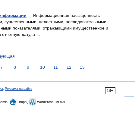
 информации
— Информационная насыщенность
ми, существенными, целостными, последовательными,
нными показателями, отражающими имущественное и
 отчетную дату, а …
дующая
→
7
8
9
10
11
12
13
ка
,
Реклама на сайте
18+
omla,
Drupal,
WordPress, MODx.