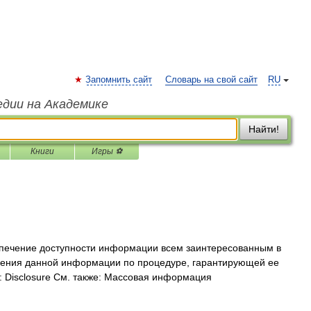
Запомнить сайт
Словарь на свой сайт
RU
едии на Академике
Найти!
Книги
Игры ⚽
печение доступности информации всем заинтересованным в
чения данной информации по процедуре, гарантирующей ее
: Disclosure См. также: Массовая информация