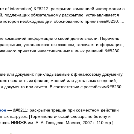
re of information) &#8212; раскрытие компанией информации о
ий, подлежащих обязательному раскрытию, устанавливается
е которой необходимо для обоснованного принятия&#8230; …
е компанией информации о своей деятельности. Перечень
раскрытию, устанавливается законом; включает информацию,
ованного принятия инвестиционных и иных решений.&#8230;
ие или документ, прикладываемые к финансовому документу,
может состоять из фактов, мнений или детальных сведений,
 документа или отчета. В соответствии с российским&#8230;
ное
— &#8211; раскрытие трещин при совместном действии
нных нагрузок. [Терминологический словарь по бетону и
о» НИИЖБ им. А. А. Гвоздева, Москва, 2007 г. 110 стр.]