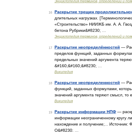
Энциклопедия терминов, определений и по
Раскрытие трещин продол­жительно
16
длительных нагрузках. [Терминологиче
«Строительство» НИИЖБ им. А. А. Гвозд
бетона Рубрики&#8230; …
Энциклопедия терминов, определений и по
Раскрытие неопределённостей
— Рас
17
пределов функций, заданных формулам
предельных значений аргумента теряют
&#160;&#160;&#8230; …
Википедия
Раскрытие неопределенностей
— Рас
18
функций, заданных формулами, которы
значений аргумента теряют смысл, то ес
Википедия
Раскрытие информации НПФ
— раск
19
информации неограниченному кругу ли
нахождение и получение;... Источник: 
О&#8230; …