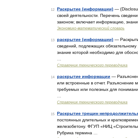
Раскрытие (информации)
— (Disclosu
12
своей деятельности. Перечень сведен
законом; включает информацию, знани
Экономико-математический словарь
раскрытие (информации)
— Раскрыти
13
сведений, подлежащих обязательному 
знание которой необходимо для обосн
…
Справочник технического переводчика
раскрытие информации
— Разъяснен
14
или встроенные в отчет. Разъяснение 
требуемых или полезных для понимания
…
Справочник технического переводчика
Раскрытие трещин непродолжитель
15
посто­янных длительных и кратковреме
железобетону. ФГУП «НИЦ «Строительств
Рубрика термина …