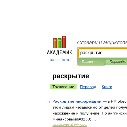
Словари и энциклоп
academic.ru
Толкования
Переводы
раскрытие
Толкование
Перевод
Книги
Раскрытие информации
— в РФ обес
11
этом лицам независимо от целей полу
нахождение и получение. По английски
Финансовый&#8230; …
Финансовый словарь