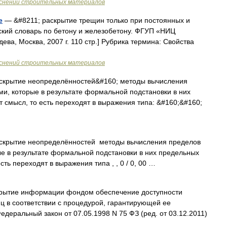
яснений строительных материалов
е
— &#8211; раскрытие трещин только при постоянных и
ский словарь по бетону и железобетону. ФГУП «НИЦ
ева, Москва, 2007 г. 110 стр.] Рубрика термина: Свойства
яснений строительных материалов
крытие неопределённостей&#160; методы вычисления
и, которые в результате формальной подстановки в них
 смысл, то есть переходят в выражения типа: &#160;&#160;
крытие неопределённостей методы вычисления пределов
е в результате формальной подстановки в них предельных
ть переходят в выражения типа , , 0 / 0, 00 …
рытие информации фондом обеспечение доступности
ц в соответствии с процедурой, гарантирующей ее
Федеральный закон от 07.05.1998 N 75 ФЗ (ред. от 03.12.2011)